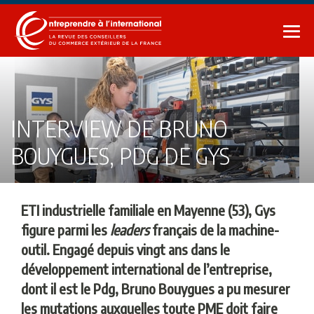
Sauter
au
bas
contenu
le
me
INTERVIEW DE BRUNO
BOUYGUES, PDG DE GYS
ETI industrielle familiale en Mayenne (53), Gys
figure parmi les
leaders
français de la machine-
outil. Engagé depuis vingt ans dans le
développement international de l’entreprise,
dont il est le Pdg, Bruno Bouygues a pu mesurer
les mutations auxquelles toute PME doit faire