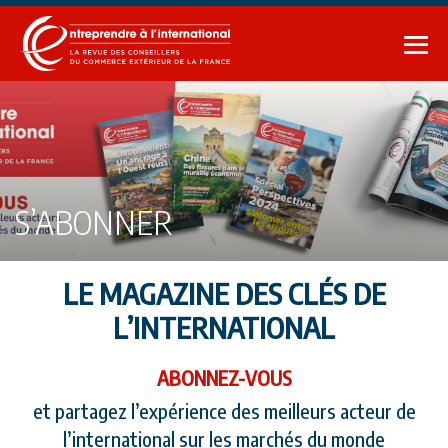
Sauter
au
bas
contenu
le
me
S’ABONNER
LE MAGAZINE DES CLÉS DE
L’INTERNATIONAL
ABONNEZ-VOUS
et partagez l’expérience des meilleurs acteur de
l’international sur les marchés du monde