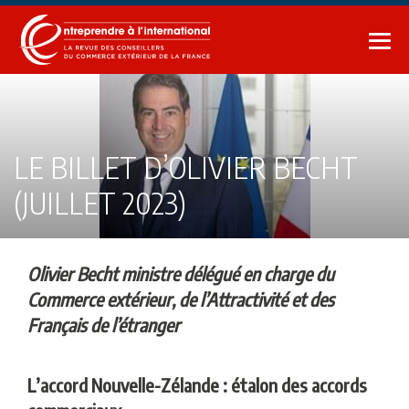
Sauter
au
bas
contenu
le
me
LE BILLET D’OLIVIER BECHT
(JUILLET 2023)
Olivier Becht ministre délégué en charge du
Commerce extérieur, de l’Attractivité et des
Français de l’étranger
L’accord Nouvelle-Zélande : étalon des accords