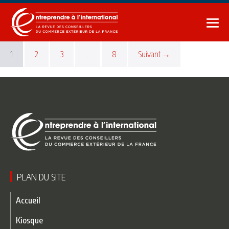
Sauter
au
bas
contenu
le
1
2
3
…
8
Suivant →
me
PLAN DU SITE
Accueil
Kiosque