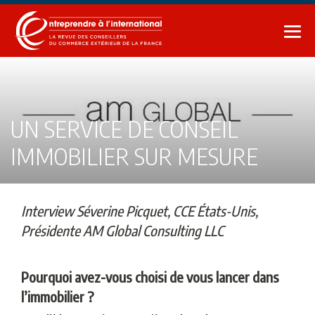
Sauter
au
bas
contenu
le
me
UN SERVICE DE CONSEIL
IMMOBILIER SUR MESURE
Interview Séverine Picquet, CCE États-Unis,
Présidente AM Global Consulting LLC
Pourquoi avez-vous choisi de vous lancer dans
l’immobilier ?